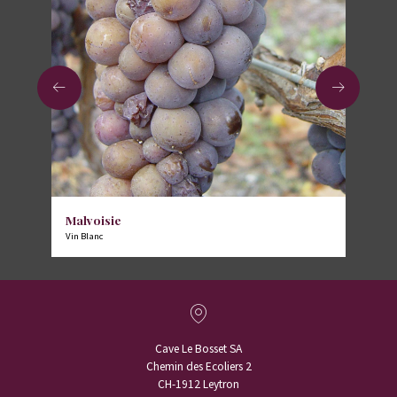
Malvoisie
Vin Blanc
Cave Le Bosset SA
Chemin des Ecoliers 2
CH-1912 Leytron