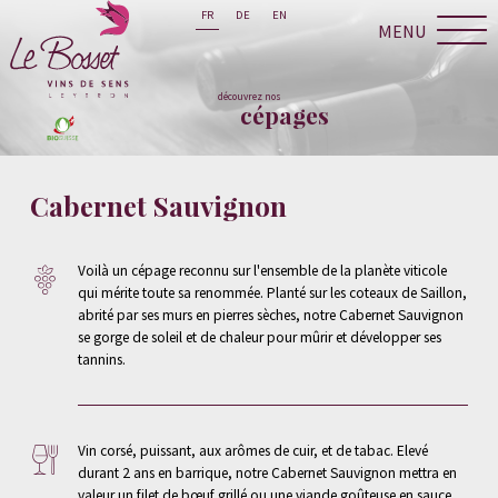
FR
DE
EN
MENU
découvrez nos
cépages
Cabernet Sauvignon
Voilà un cépage reconnu sur l'ensemble de la planète viticole
qui mérite toute sa renommée. Planté sur les coteaux de Saillon,
abrité par ses murs en pierres sèches, notre Cabernet Sauvignon
se gorge de soleil et de chaleur pour mûrir et développer ses
tannins.
Vin corsé, puissant, aux arômes de cuir, et de tabac. Elevé
durant 2 ans en barrique, notre Cabernet Sauvignon mettra en
valeur un filet de bœuf grillé ou une viande goûteuse en sauce