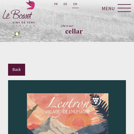
FR
DE
EN
MENU
Life in our
cellar
Back