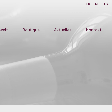
FR
DE
EN
swelt
Boutique
Aktuelles
Kontakt